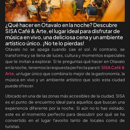
¿Qué hacer en Otavalo en la noche? Descubre
SISA Café & Arte, el lugar ideal para disfrutar de
música en vivo, una deliciosa cena y un ambiente
artístico único. ¡No te lo pierdas!
Otavalo no se apaga cuando cae el sol. Al contrario, se
transforma y se llena de luces, cultura y momentos especiales
que te invitan a explorar. Si te preguntas qué hacer en Otavalo
en la noche, tenemos la respuesta perfecta para ti:
SISA Café &
Arte
, un lugar único que combina lo mejor de la gastronomía, la
música en vivo y un ambiente artístico que solo esta ciudad
puede ofrecer.
Ubicado en una de las zonas más accesibles de la ciudad, SISA
es el punto de encuentro ideal para aquellos que buscan una
experiencia diferente por la noche. Si aún no lo has visitado,
este es el momento perfecto para descubrir por qué se ha
convertido en el lugar favorito tanto de locales como de
turistas.